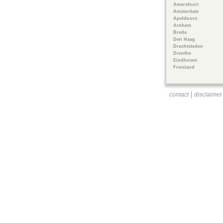
Amersfoort
Amsterdam
Apeldoorn
Arnhem
Breda
Den Haag
Drechtsteden
Drenthe
Eindhoven
Friesland
|
contact
disclaimer