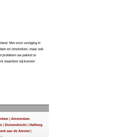
land. Met onze vestiging in
terdam en omstreken, maar ook
el probleem uw pakket te
werk waardoor wij kunnen
rdam
|
Amsterdam
en
|
Duivendrecht
|
Halfweg
erk aan de Amstel
|