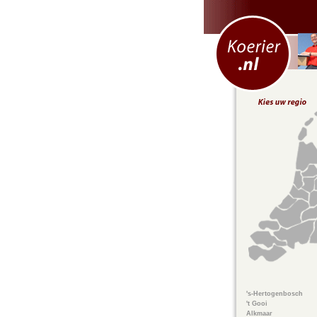
's-Hertogenbosch
't Gooi
Alkmaar