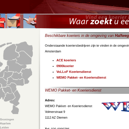
Beschikbare koeriers in de omgeving van
Halfweg
Onderstaande koeriersbedrijven zijn te vinden in de omgevin
Amsterdam
ACE koeriers
0900koerier
VoLLoF Koeriersdienst
WEMO Pakket- en Koeriersdienst
WEMO Pakket- en Koeriersdienst
Adres:
WEMO Pakket- en Koeriersdienst
Volmerstraat 9
1112 AZ Diemen
Groningen
Haarlem
Leiden