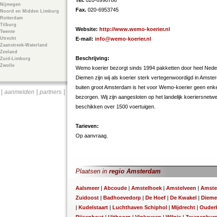
Tel.
020-6990786
Nijmegen
Fax.
020-6953745
Noord en Midden Limburg
Rotterdam
Tilburg
Website:
http://www.wemo-koerier.nl
Twente
Utrecht
E-mail:
info@wemo-koerier.nl
Zaanstreek-Waterland
Zeeland
Beschrijving:
Zuid-Limburg
Zwolle
Wemo koerier bezorgt sinds 1994 pakketten door heel Neder
Diemen zijn wij als koerier sterk vertegenwoordigd in Ams
buiten groot Amsterdam is het voor Wemo-koerier geen enk
|
|
|
aanmelden
partners
bezorgen. Wij zijn aangesloten op het landelijk koeriersnet
beschikken over 1500 voertuigen.
Tarieven:
Op aanvraag.
Plaatsen in
regio Amsterdam
Aalsmeer
|
Abcoude
|
Amstelhoek
|
Amstelveen
|
Amste
Zuidoost
|
Badhoevedorp
|
De Hoef
|
De Kwakel
|
Diem
|
Kudelstaart
|
Luchthaven Schiphol
|
Mijdrecht
|
Ouderk