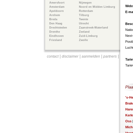
Amersfoort
Nijmegen
Webs
Amsterdam
Noord en Midden Limburg
Apeldoorn
Rotterdam
E-ma
Arnhem
Tilburg
Breda
Twente
Den Haag
Utrecht
Besc
Drechtsteden
Zaanstreek-Waterland
Natio
Drenthe
Zeeland
Next
Eindhoven
Zuid-Limburg
Friesland
Zwolle
Postb
Luch
|
|
|
|
contact
disclaimer
aanmelden
partners
Tari
Tarie
Plaa
's-H
Brak
Hare
Kerk
Oss
Mich