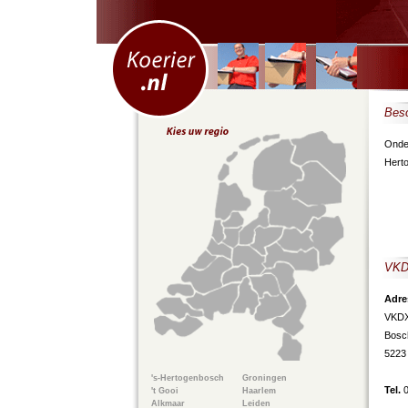
Besc
Onder
Hert
VK
Adre
VKD
Bosc
5223
's-Hertogenbosch
Groningen
Tel.
't Gooi
Haarlem
Alkmaar
Leiden