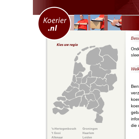
Besc
Onde
slee
Welk
Bent
verz
koer
koer
geba
info
die 
's-Hertogenbosch
Groningen
't Gooi
Haarlem
Alkmaar
Leiden