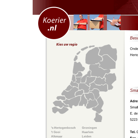
Besc
Onder
Hert
Smal
Adre
Smal
E. de
5223
's-Hertogenbosch
Groningen
Tel.
't Gooi
Haarlem
Alkmaar
Leiden