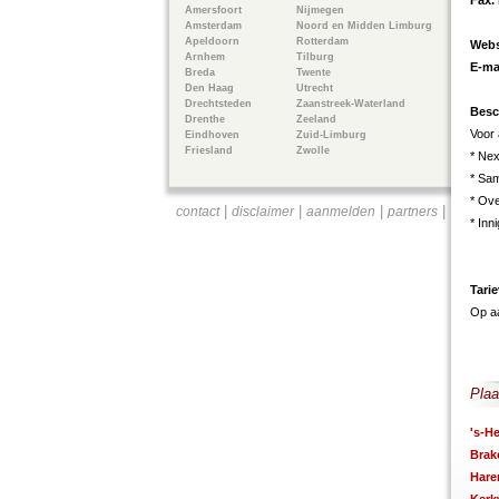
Fax.
Amersfoort
Nijmegen
Amsterdam
Noord en Midden Limburg
Apeldoorn
Rotterdam
Webs
Arnhem
Tilburg
E-ma
Breda
Twente
Den Haag
Utrecht
Drechtsteden
Zaanstreek-Waterland
Besc
Drenthe
Zeeland
Voor
Eindhoven
Zuid-Limburg
Friesland
Zwolle
* Nex
* Sa
* Ove
|
|
|
|
contact
disclaimer
aanmelden
partners
* Inn
Tari
Op a
Plaa
's-H
Brak
Hare