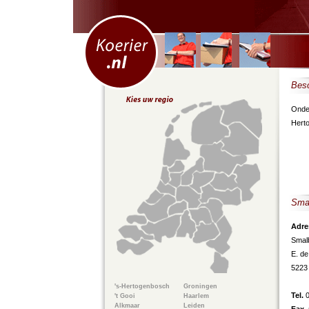
Besc
Onder
Hert
Smal
Adre
Smal
E. de
5223
's-Hertogenbosch
Groningen
Tel.
't Gooi
Haarlem
Alkmaar
Leiden