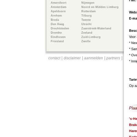
Fax.
Amersfoort
Nijmegen
Amsterdam
Noord en Midden Limburg
Apeldoorn
Rotterdam
Webs
Arnhem
Tilburg
E-ma
Breda
Twente
Den Haag
Utrecht
Drechtsteden
Zaanstreek-Waterland
Besc
Drenthe
Zeeland
Voor
Eindhoven
Zuid-Limburg
Friesland
Zwolle
* Nex
* Sa
* Ove
|
|
|
|
contact
disclaimer
aanmelden
partners
* Inn
Tari
Op a
Plaa
's-H
Brak
Hare