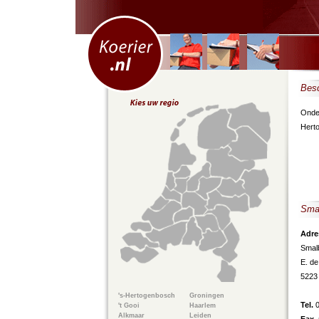
Besc
Onder
Hert
Smal
Adre
Smal
E. de
5223
's-Hertogenbosch
Groningen
Tel.
't Gooi
Haarlem
Alkmaar
Leiden