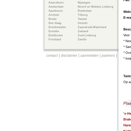
Fax.
Amersfoort
Nijmegen
Amsterdam
Noord en Midden Limburg
Apeldoorn
Rotterdam
Webs
Arnhem
Tilburg
E-ma
Breda
Twente
Den Haag
Utrecht
Drechtsteden
Zaanstreek-Waterland
Besc
Drenthe
Zeeland
Voor
Eindhoven
Zuid-Limburg
Friesland
Zwolle
* Nex
* Sa
* Ove
|
|
|
|
contact
disclaimer
aanmelden
partners
* Inn
Tari
Op a
Plaa
's-H
Brak
Hare