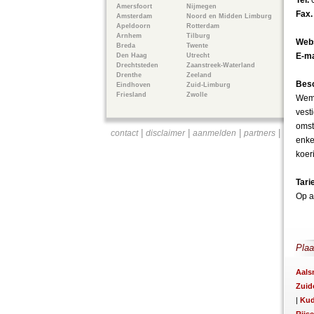
Tel.
Amersfoort
Nijmegen
Fax
Amsterdam
Noord en Midden Limburg
Apeldoorn
Rotterdam
Arnhem
Tilburg
Webs
Breda
Twente
E-ma
Den Haag
Utrecht
Drechtsteden
Zaanstreek-Waterland
Drenthe
Zeeland
Besc
Eindhoven
Zuid-Limburg
Friesland
Zwolle
Wemo
vest
omst
|
|
|
|
contact
disclaimer
aanmelden
partners
enke
koer
Tari
Op a
Plaa
Aals
Zuid
|
Kud