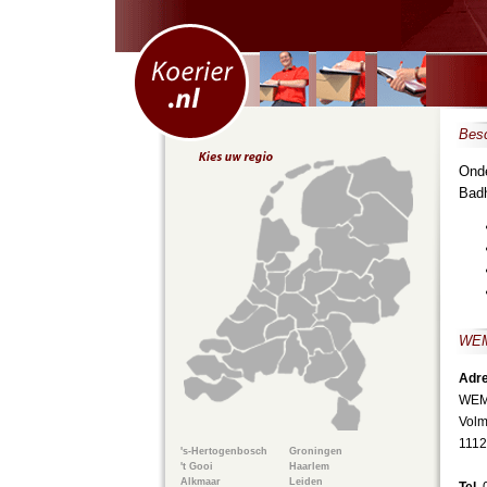
Besc
Onde
Badh
WEM
Adre
WEMO
Volm
1112
's-Hertogenbosch
Groningen
't Gooi
Haarlem
Alkmaar
Leiden